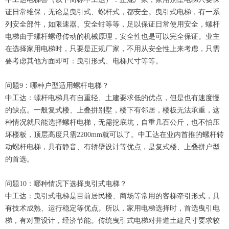
证日常维保，无论是曳引式、螺杆式，都安全。曳引式电梯，有一系
列安全部件，如限速器、安全钳等等，足以保证日常使用安全，螺杆
电梯由于螺杆螺母传动的机械原理，安全性也是可以完全保证。业主
在选择家用电梯时，只要是正规厂家，不用从安全性上来考虑，只需
要考虑其他方面即可：曳引形式、电梯尺寸等等。
问题9：哪种户型适用螺杆电梯？
中工达：螺杆电梯具有自重轻、土建要求低的优点，但是也有速度慢
的缺点。一般复式楼、上叠拼别墅，楼下有邻居，楼板无法承重，这
种情况就只能选择螺杆电梯，无需挖底坑，自重几百公斤，也不怕压
坏楼板，顶层高度只需2200mm就可以了。中工达在业内首推的螺杆转
动螺杆电梯，具有静音、有轿壁设计等优点，是复式楼、上叠拼户型
的首选。
问题10：哪种情况下选择曳引式电梯？
中工达：曳引式电梯是目前居民楼、商场等常用的客梯牵引形式，具
有技术成熟、运行稳定等优点。所以，家用电梯选择时，首选曳引电
梯，有对重设计，经济节能。传统曳引式电梯对井道土建尺寸要求较