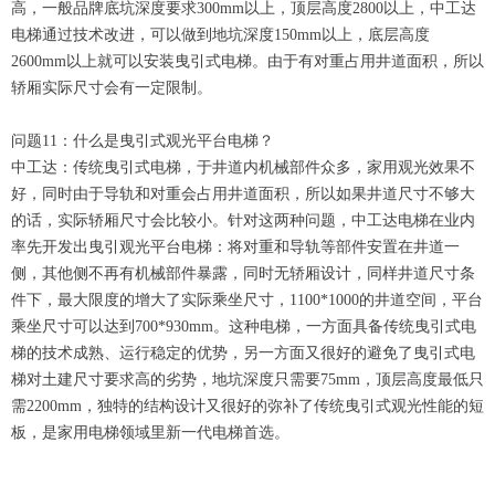
高，一般品牌底坑深度要求300mm以上，顶层高度2800以上，中工达
电梯通过技术改进，可以做到地坑深度150mm以上，底层高度
2600mm以上就可以安装曳引式电梯。由于有对重占用井道面积，所以
轿厢实际尺寸会有一定限制。
问题11：什么是曳引式观光平台电梯？
中工达：传统曳引式电梯，于井道内机械部件众多，家用观光效果不
好，同时由于导轨和对重会占用井道面积，所以如果井道尺寸不够大
的话，实际轿厢尺寸会比较小。针对这两种问题，中工达电梯在业内
率先开发出曳引观光平台电梯：将对重和导轨等部件安置在井道一
侧，其他侧不再有机械部件暴露，同时无轿厢设计，同样井道尺寸条
件下，最大限度的增大了实际乘坐尺寸，1100*1000的井道空间，平台
乘坐尺寸可以达到700*930mm。这种电梯，一方面具备传统曳引式电
梯的技术成熟、运行稳定的优势，另一方面又很好的避免了曳引式电
梯对土建尺寸要求高的劣势，地坑深度只需要75mm，顶层高度最低只
需2200mm，独特的结构设计又很好的弥补了传统曳引式观光性能的短
板，是家用电梯领域里新一代电梯首选。