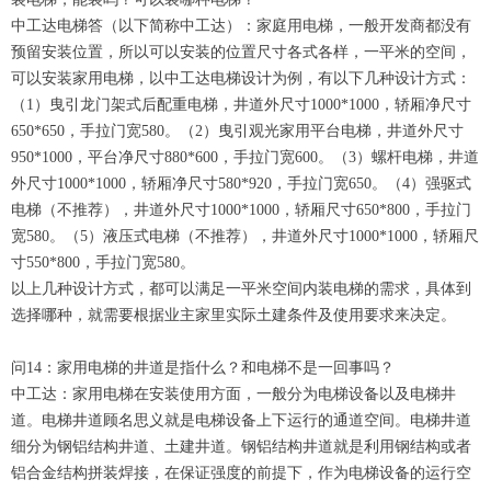
中工达电梯答（以下简称中工达）：家庭用电梯，一般开发商都没有
预留安装位置，所以可以安装的位置尺寸各式各样，一平米的空间，
可以安装家用电梯，以中工达电梯设计为例，有以下几种设计方式：
（1）曳引龙门架式后配重电梯，井道外尺寸1000*1000，轿厢净尺寸
650*650，手拉门宽580。（2）曳引观光家用平台电梯，井道外尺寸
950*1000，平台净尺寸880*600，手拉门宽600。（3）螺杆电梯，井道
外尺寸1000*1000，轿厢净尺寸580*920，手拉门宽650。（4）强驱式
电梯（不推荐），井道外尺寸1000*1000，轿厢尺寸650*800，手拉门
宽580。（5）液压式电梯（不推荐），井道外尺寸1000*1000，轿厢尺
寸550*800，手拉门宽580。
以上几种设计方式，都可以满足一平米空间内装电梯的需求，具体到
选择哪种，就需要根据业主家里实际土建条件及使用要求来决定。
问14：家用电梯的井道是指什么？和电梯不是一回事吗？
中工达：家用电梯在安装使用方面，一般分为电梯设备以及电梯井
道。电梯井道顾名思义就是电梯设备上下运行的通道空间。电梯井道
细分为钢铝结构井道、土建井道。钢铝结构井道就是利用钢结构或者
铝合金结构拼装焊接，在保证强度的前提下，作为电梯设备的运行空